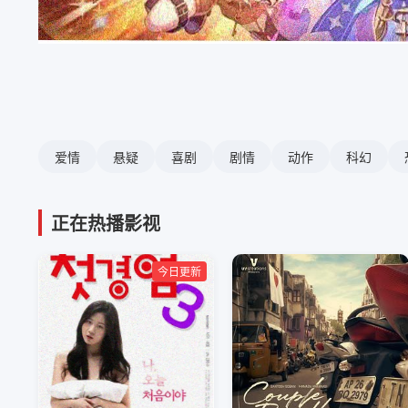
爱情
悬疑
喜剧
剧情
动作
科幻
正在热播影视
今日更新