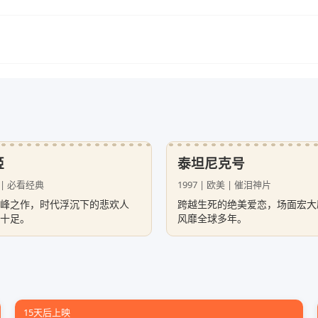
姬
泰坦尼克号
地 | 必看经典
1997 | 欧美 | 催泪神片
峰之作，时代浮沉下的悲欢人
跨越生死的绝美爱恋，场面宏大
十足。
风靡全球多年。
15天后上映