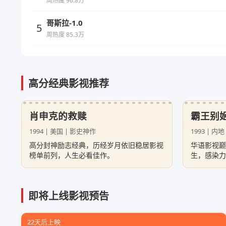
周热度 96.8万
哥斯拉-1.0
5
周热度 85.3万
高分经典影视推荐
肖申克的救赎
霸王别
1994 | 美国 | 影史神作
1993 | 内
高分封神励志经典，历经岁月依旧稳居影视
华语影视巅
榜单前列，人生必看佳作。
生，感染力
即将上线影视预告
22天后上映