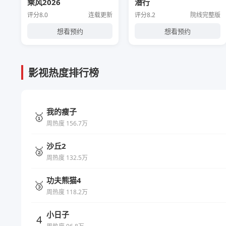
乘风2026
潜行
评分8.0
连载更新
评分8.2
院线完整版
想看预约
想看预约
影视热度排行榜
我的瘦子
🥇
周热度 156.7万
沙丘2
🥈
周热度 132.5万
功夫熊猫4
🥉
周热度 118.2万
小日子
4