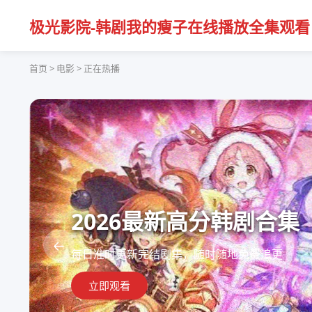
极光影院-韩剧我的瘦子在线播放全集观看
首页 > 电影 > 正在热播
2026最新高分韩剧合集
←
每日准时更新完结剧集，随时随地免费追更
立即观看