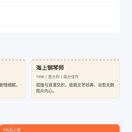
海上钢琴师
1998 | 意大利 | 高分佳作
剧情细腻，
孤独与浪漫交织，极致文艺经典，治愈无数
观众内心。
8天后上映